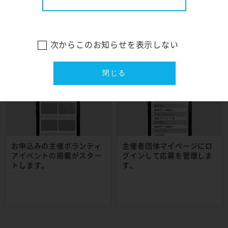
「掲載はこちらから」を押
掲載申し込みページに必要
下します。
事項を入力し申し込みま
※掲載の申し込みに主
す。
催者団体登録が必要です。
次からこのお知らせを表示しない
閉じる
STEP
STEP
5
6
お申込みの主催ボランティ
主催者団体マイページにロ
アイベントの掲載がスター
グインして応募を管理しま
トします。
す。