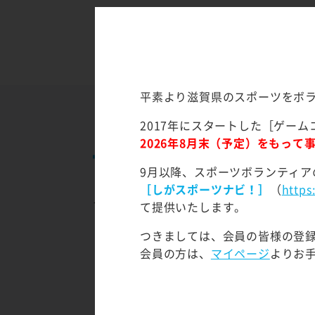
平素より滋賀県のスポーツをボ
2017年にスタートした［ゲーム
2026年8月末（予定）をもっ
主催ボランティアイ
9月以降、スポーツボランティア
［しがスポーツナビ！］
（
https
イベント、大会等の主催ボランティアイ
て提供いたします。
STEP
つきましては、会員の皆様の登
1
会員の方は、
マイページ
よりお