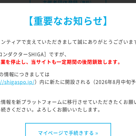
主催者団体登録
（無料）
【重要なお知らせ】
ランティアで支えていただきまして誠にありがとうございま
コンダクターSHIGA］ですが、
て事業を停止し、当サイトも一定期間の後閉鎖致します。
ベントの掲載方法
の情報につきましては
://shigaspo.jp/
）内に新たに開設される（2026年8月中旬
ベントのサイト掲載をご希望の方は、以下の手順でお申込み
STEP
STEP
録情報を新プラットフォームに移行させていただきたくお願
2
3
手続きください。よろしくお願いいたします。
マイページで手続きする »