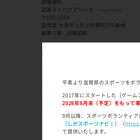
開催場所:
滋賀ダイハツアリーナ
Google maps
〒520-2164
滋賀県 大津市上田上中野町779番地
最寄り駅: JR瀬田駅
開催期間:
2023年01月07日 ～2023年01月08日
活動内容:
平素より滋賀県のスポーツをボ
【活動時間】
2017年にスタートした［ゲーム
1/7(土) 運営 10：00～17：00
2026年8月末（予定）をもっ
1/8(日) 運営 10：00～18：30(撤去あり)
9月以降、スポーツボランティア
［しがスポーツナビ！］
（
https
【スケジュール】
て提供いたします。
＜1/7(土)＞