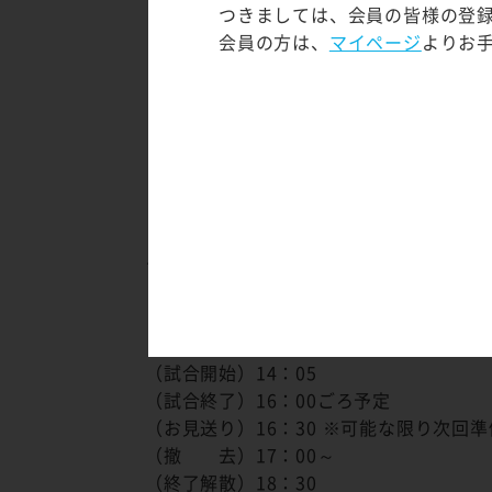
つきましては、会員の皆様の登
（集 合）10：00＠滋賀ダイハツアリ
会員の方は、
マイページ
よりお
（活動説明）10：00～
（入 場）12：00～
（試合開始）14：05
（試合終了）16：00ごろ予定
（お見送り）16：30 ※可能な限り翌日準
（終了解散）17：00
＜1/8(日)＞
（集 合）10：00＠滋賀ダイハツアリ
（活動説明）10：00～
（入 場）12：00～
（試合開始）14：05
（試合終了）16：00ごろ予定
（お見送り）16：30 ※可能な限り次回準
（撤 去）17：00～
（終了解散）18：30