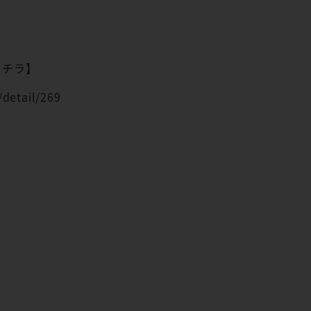
コチラ】
/detail/269