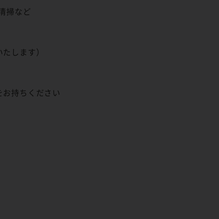
清掃など
いたします）
をお持ちください