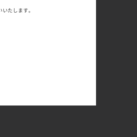
いいたします。
プン時間が早くなっております
てお知らせください（例：〇時～〇時まで
備考欄へご記入お願いします
可」など
ください）