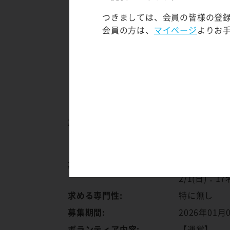
※お弁当支
つきましては、会員の皆様の登
【その他】
会員の方は、
マイページ
よりお
・両日とも【B
・事前説明
・数時間単
参加、など
・＜GAME
例）「終日
募集対象:
16歳以上の
※初めての
※1度のお申
募集人数:
1/31(土)：1
2/1(日)：17
求める専門性:
特に無し
募集期間:
2026年01月
ボランティア内容:
【運営】