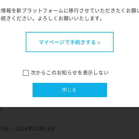
給有り
録情報を新プラットフォームに移行させていただきたくお願
手続きください。よろしくお願いいたします。
.LEAGUE U18 ELITE LEAGUE】開催のため、オー
会無し、当日に業務内容をご説明します
位でのご参加も可能ですので、エントリー時に「連絡欄」に
マイページで手続きする »
）
2のみ＞活動時間が長くなりますので、参加可能なお時間を
参加可」「〇時～〇時まで参加可」「〇時～撤収まで参加
次からこのお知らせを表示しない
方
方でもお気軽にご参加ください
込につき1名まで（ご家族・お連れ様等もお一人ずつご応募
閉じる
7名
名
05日 ～2026年01月18日