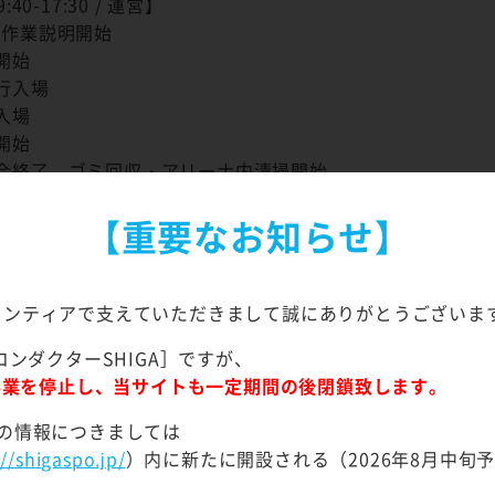
9:40-17:30 / 運営】
合/作業説明開始
業開始
々行入場
般入場
合開始
 試合終了、ゴミ回収・アリーナ内清掃開始
業終了・解散
【重要なお知らせ】
給有り
:40-19:30 / 運営】
合/作業説明開始
ランティアで支えていただきまして誠にありがとうございま
業開始
コンダクターSHIGA］ですが、
々行入場
て事業を停止し、当サイトも一定期間の後閉鎖致します。
般入場
合開始
の情報につきましては
 試合終了、ゴミ回収・アリーナ内清掃開始
://shigaspo.jp/
）内に新たに開設される（2026年8月中旬
業終了・解散