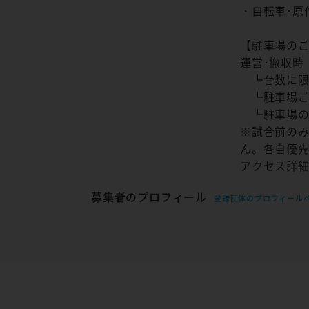
・自転車･原
【駐車場の
運営･撤収時
┗台数に限
┗駐車場ご
┗駐車場の
※試合前の
ん。各自優
アクセス詳細▶htt
募集者のプロフィール
登録団体のプロフィール