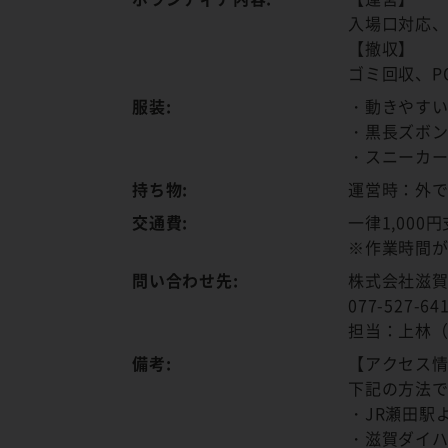
入場口対応、
【撤収】
ゴミ回収、P
服装:
・動きやす
・黒長ズボ
・スニーカ
持ち物:
運営時：外
交通費:
一律1,000
※作業時間が
問い合わせ先:
株式会社滋
077-527-64
担当：上林
備考:
【アクセス
下記の方法
・JR瀬田駅
・滋賀ダイ