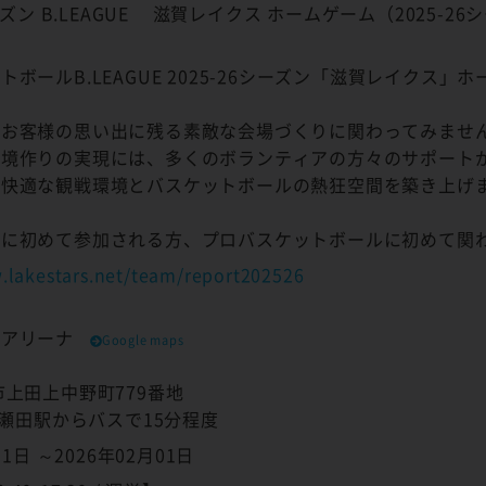
シーズン B.LEAGUE 滋賀レイクス ホームゲーム（2025-26
トボールB.LEAGUE 2025-26シーズン「滋賀レイクス
るお客様の思い出に残る素敵な会場づくりに関わってみませ
環境作りの実現には、多くのボランティアの方々のサポート
、快適な観戦環境とバスケットボールの熱狂空間を築き上げ
アに初めて参加される方、プロバスケットボールに初めて関
.lakestars.net/team/report202526
ツアリーナ
Google maps
市上田上中野町779番地
JR瀬田駅からバスで15分程度
31日 ～2026年02月01日