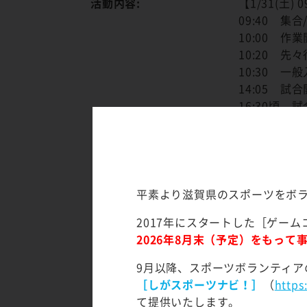
活動内容:
【1/31(土) 0
09:40 集
10:00 作
10:20 先
10:30 一
14:05 試
16:30頃
17:30 作
※お弁当支
【2/1(日) 09
09:40 集
平素より滋賀県のスポーツをボ
10:00 作
2017年にスタートした［ゲーム
10:20 先
2026年8月末（予定）をもっ
10:30 一
14:05 試
9月以降、スポーツボランティア
16:30頃
［しがスポーツナビ！］
（
https
19:30 作
て提供いたします。