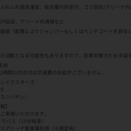
ふわふわ遊具運営、総合案内所受付、ゴミ回収/アリーナ内
OP回収、アリーナ内清掃など
い服装（配置によりジャンパーもしくはベンチコートを貸与
ン
ー
での活動となる可能性もありますので、防寒対策のため手袋
円支給
2時間以内の方は交通費の支給がございません。
賀レイクスターズ
19
（カンバヤシ）
情報】
でご来場いただけます。
よりバス（15分程度）
ハツアリーナ駐車場利用（※規定有）