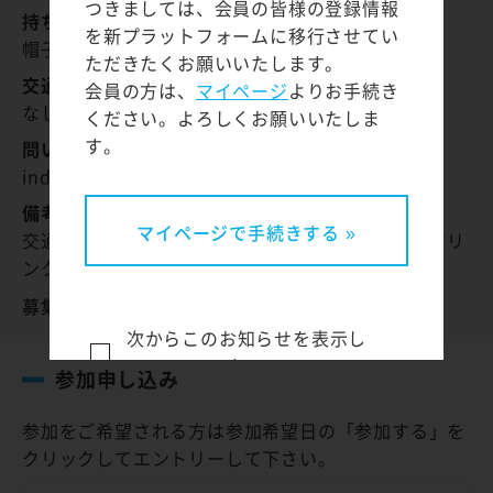
つきましては、会員の皆様の登録情報
持ち物:
を新プラットフォームに移行させてい
帽子、ドリンク、タオル、椅子
ただきたくお願いいたします。
交通費:
会員の方は、
マイページ
よりお手続き
なし
ください。よろしくお願いいたしま
す。
問い合わせ先:
indian1120@yahoo.co.jp
備考:
マイページで手続きする »
交通費は、お支払い出来ませんが「お弁当」や「ドリ
ンク」は、こちらで準備させて頂きます。
募集者のプロフィール
登録団体のプロフィールページ
次からこのお知らせを表示し
ない
参加申し込み
参加をご希望される方は参加希望日の「参加する」を
閉じる
クリックしてエントリーして下さい。