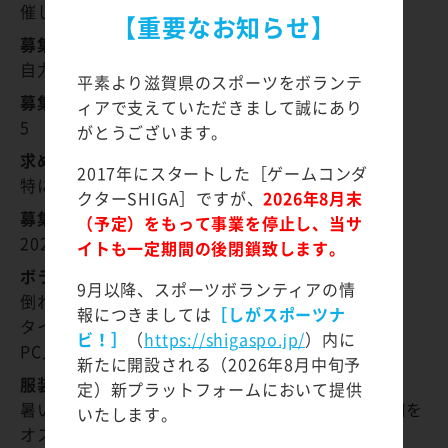
催しています。
【重要なお知らせ】
募集対象:
自力で会場に来れる方
平素より滋賀県のスポーツをボランテ
募集人数:
ィアで支えていただきまして誠にあり
5
がとうございます。
求める専門性:
2017年にスタートした［ゲームコンダ
特に無し
クターSHIGA］ですが、
2026年8月末
募集期間:
（予定）をもって事業を停止し、当サ
2025年06月09日 ～2025年08月29日
イトも一定期間の後閉鎖致します。
ボランティア内容:
9月以降、スポーツボランティアの情
倒れた三角コーン元に戻す作業
報につきましては
［しがスポーツナ
タイムの読み上げ
ビ！］
（
https://shigaspo.jp/
）内に
PC入力（簡単作業）
新たに開設される（2026年8月中旬予
服装:
定）新プラットフォームにおいて提供
暑い事が予想されますので、軽装で、帽子など着用を
いたします。
オススメします。