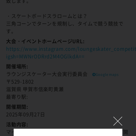
致します。
・スケートボードスラロームとは？
三角コーンでターンを規制し、タイムで競う競技で
す。
大会・イベントホームページURL:
https://www.instagram.com/loungeskater_competi
igsh=MWNrODRrd2M4OGlkdA==
開催場所:
ラウンジスケーター大会実行委員会
Google maps
〒529-1802
滋賀県 甲賀市信楽町黄瀬
最寄り駅:
開催期間:
2025年09月27日
活動内容:
マイアミ浜オートキャンプ場にて大会や練習会など開