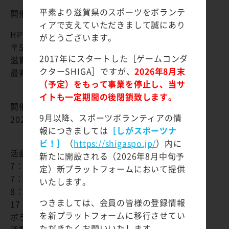
平素より滋賀県のスポーツをボランテ
開催場所:
ィアで支えていただきまして誠にあり
HPLベースボールパーク
がとうございます。
Google maps
〒522-0002
2017年にスタートした［ゲームコンダ
滋賀県 彦根市松原3028
クターSHIGA］ですが、
2026年8月末
最寄り駅: 彦根駅徒歩 17分
（予定）をもって事業を停止し、当サ
イトも一定期間の後閉鎖致します。
開催期間:
9月以降、スポーツボランティアの情
2023年11月03日
報につきましては
［しがスポーツナ
ビ！］
（
https://shigaspo.jp/
）内に
活動内容:
新たに開設される（2026年8月中旬予
7：00 現地集合、説明
定）新プラットフォームにおいて提供
7：15 活動開始
いたします。
8：20 試合開始
つきましては、会員の皆様の登録情報
17：00頃 終了・解散
を新プラットフォームに移行させてい
ボランティア内容:
ただきたくお願いいたします。