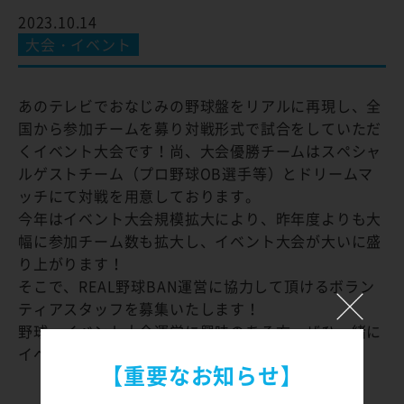
2023.10.14
大会・イベント
あのテレビでおなじみの野球盤をリアルに再現し、全
国から参加チームを募り対戦形式で試合をしていただ
くイベント大会です！尚、大会優勝チームはスペシャ
ルゲストチーム（プロ野球OB選手等）とドリームマ
ッチにて対戦を用意しております。
今年はイベント大会規模拡大により、昨年度よりも大
幅に参加チーム数も拡大し、イベント大会が大いに盛
り上がります！
そこで、REAL野球BAN運営に協力して頂けるボラン
ティアスタッフを募集いたします！
野球・イベント大会運営に興味のある方、ぜひ一緒に
イベント大会を盛り上げませんか？
【重要なお知らせ】