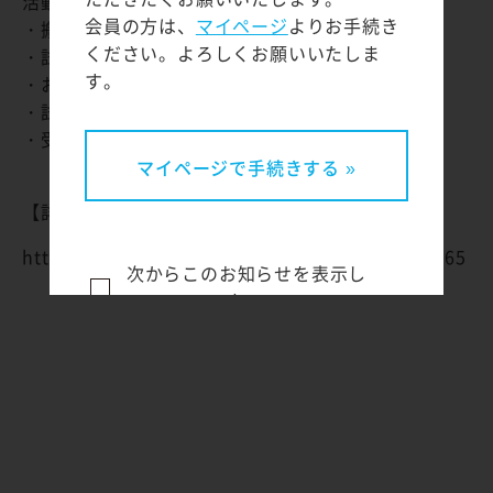
活動内容
会員の方は、
マイページ
よりお手続き
・搬入・搬出
ください。よろしくお願いいたしま
・試合会場の設営
す。
・お客様の案内、誘導
・試合運営補助
・受付
マイページで手続きする »
【詳細・ボランティアの申込はコチラ】
https://gameconductor.shiga.jp/event/detail/465
次からこのお知らせを表示し
ない
閉じる