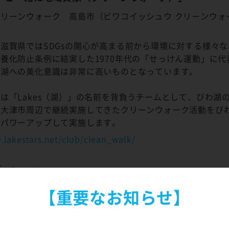
リーンウォーク 高島市（ビワコイッシュウ クリーンウォ
滋賀県ではSDGsの関心が高まる前から環境に対する様々
養化防止条例に結実した1970年代の「せっけん運動」に
わ湖への美化意識は非常に高いものとなっています。
は「Lakes（湖）」の名前を背負うチームとして、びわ湖
の大津市周辺で継続実施してきたクリーンウォーク活動をび
にパワーアップして実施します。
.lakestars.net/club/clean_walk/
浜
Google maps
【重要なお知らせ】
市新旭町藁園 源氏浜
島市 源氏浜
り。高島市 源氏浜 駐車場（地先のため住所はございませ