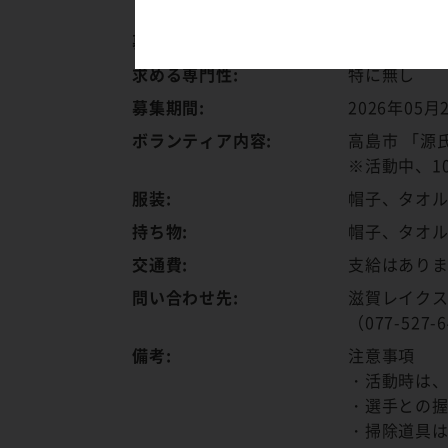
（全員分必
募集人数:
40名（先着
求める専門性:
特に無し
募集期間:
2026年05月
ボランティア内容:
高島市 「源
※活動中、1
服装:
帽子、タオ
持ち物:
帽子、タオ
交通費:
支給はあり
問い合わせ先:
滋賀レイク
（077-527-
備考:
注意事項
・活動時は
・選手との
・掃除道具