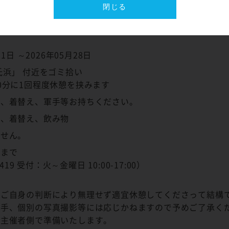
須）
閉じる
）
21日 ～2026年05月28日
氏浜」 付近をゴミ拾い
0分に1回程度休憩を挟みます
ル、着替え、軍手等お持ちください。
ル、着替え、飲み物
ません。
スまで
6419 受付：火～金曜日 10:00-17:00）
、ご自身の判断により無理せず適宜休憩してくださって結構
握手、個別の写真撮影等には応じかねますので予めご了承く
は主催者側で準備いたします。