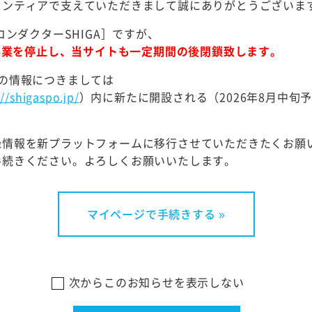
Mapでは「高島市 源氏浜」で検索してください。）
ランティアで支えていただきまして誠にありがとうございま
駐車場
コンダクターSHIGA］ですが、
30日
て事業を停止し、当サイトも一定期間の後閉鎖致します。
浜 付近をゴミ拾い
の情報につきましては
田耕平選手（予定）
://shigaspo.jp/
）内に新たに開設される（2026年8月中旬
高校生以上の方に限ります。
録情報を新プラットフォームに移行させていただきたくお願
未就学児がご参加の場合は以下を確認ください。
手続きください。よろしくお願いいたします。
就学児は必ず保護者同伴でご参加ください。
の方の参加申込みについて】
マイページで手続きする »
クターSHIGAの登録は16歳からです。
方が参加される場合は下記の通りお申し込みください。
次からこのお知らせを表示しない
伴
エントリー時に「連絡」欄へ同伴の16歳未満の方の氏名を