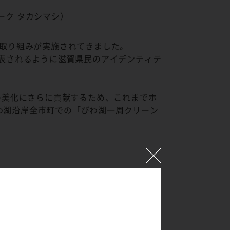
ーク タカシマシ）
な取り組みが実施されてきました。
代表されるように滋賀県民のアイデンティテ
の美化にさらに貢献するため、これまでホ
わ湖沿岸全市町での「びわ湖一周クリーン
ん））