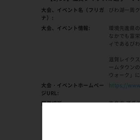
大会、イベント名（フリガ
びわ湖一周ク
ナ）:
大会、イベント情報:
環境先進県の
なかでも富栄
ィであるび
滋賀レイクス
ームタウン
ウォーク」
大会・イベントホームペー
https://www
ジURL:
開催場所:
高島市 源氏
〒520-1511
滋賀県 高島
最寄り駅: 高
（※駐車場あ