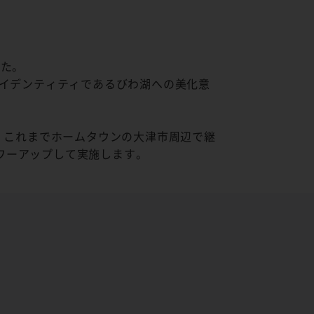
した。
アイデンティティであるびわ湖への美化意
、これまでホームタウンの大津市周辺で継
ワーアップして実施します。