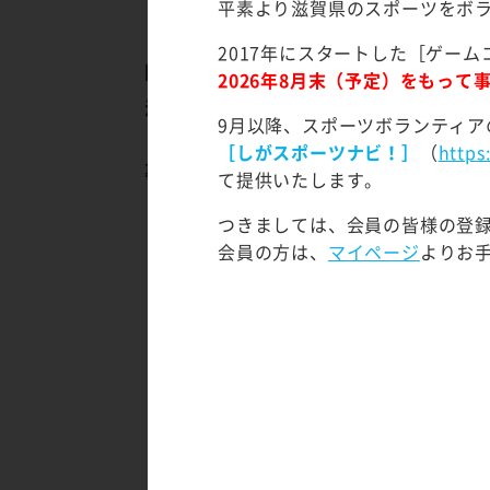
Google
平素より滋賀県のスポーツをボ
集合場所：
2017年にスタートした［ゲーム
開催期間:
2026年05月
2026年8月末（予定）をもっ
活動内容:
高島市 源氏
9月以降、スポーツボランティア
ゲスト：常
［しがスポーツナビ！］
（
https
募集対象:
基本的には
て提供いたします。
つきましては、会員の皆様の登
※小学生・
会員の方は、
マイページ
よりお
⇩
小学生・未
【16歳未満
ゲームコンダ
16歳未満の
◇保護者同
保護者の方の